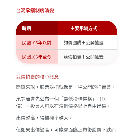
台灣承銷制度演變
時期
主要承銷方式
民國105年以前
詢價圈購＋公開抽籤
承銷商
民國105年至今
競價拍賣＋公開抽籤
公
競價拍賣的核心概念
簡單來說，股票競拍就像是一場公開的拍賣會。
承銷商會先公布一個「最低投標價格」（底
價），投資人可以在這個價格以上自由出價。
出價越高，得標機率越大。
但如果出價過高，可能會面臨上市後股價下跌而