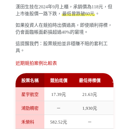
漢田生技在2024年9月上櫃，承銷價為118元，但
上市後股價一路下跌，
最低曾跌破60元
。
如果投資人在競拍時出價過高，即使順利得標，
仍會面臨帳面虧損超過40%的窘境。
這提醒我們：股票競拍並非穩賺不賠的套利工
具。
近期競拍案例比較表
股票名稱
競拍底價
最低得標價
上市參
星宇航空
17.39元
21.63元
29.3元
鴻勁精密
－
1,930元
2,381
禾榮科
582.52元
－
720.93