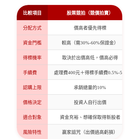
比較項目
股票競拍（競價拍賣）
分配方式
價高者優先得標
資金門檻
較高（需30%-60%保證金）
得標機率
取決於出價高低，價高必得
手續費
處理費400元＋得標手續費0.5%-5%
認購上限
承銷總量的10%
價格決定
投資人自行出價
適合對象
資金充裕、想確保取得新股者
風險特性
贏家詛咒（出價過高虧損）