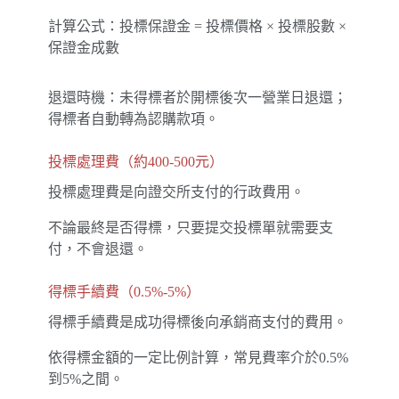
計算公式：投標保證金 = 投標價格 × 投標股數 ×
保證金成數
退還時機：未得標者於開標後次一營業日退還；
得標者自動轉為認購款項。
投標處理費（約400-500元）
投標處理費是向證交所支付的行政費用。
不論最終是否得標，只要提交投標單就需要支
付，不會退還。
得標手續費（0.5%-5%）
得標手續費是成功得標後向承銷商支付的費用。
依得標金額的一定比例計算，常見費率介於0.5%
到5%之間。