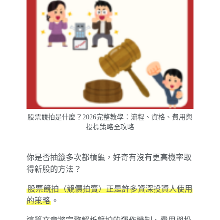
股票競拍是什麼？2026完整教學：流程、資格、費用與
投標策略全攻略
你是否抽籤多次都槓龜，好奇有沒有更高機率取
得新股的方法？
股票競拍（競價拍賣）正是許多資深投資人使用
的策略
。