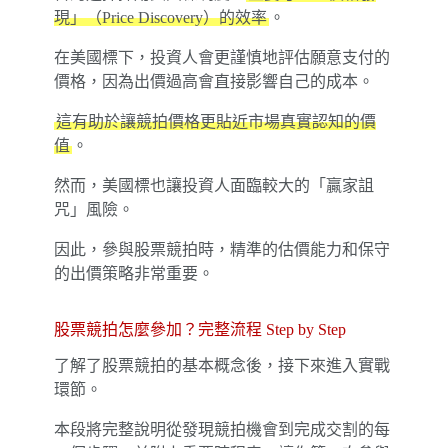
現」（Price Discovery）的效率
。
在美國標下，投資人會更謹慎地評估願意支付的
價格，因為出價過高會直接影響自己的成本。
這有助於讓競拍價格更貼近市場真實認知的價
值
。
然而，美國標也讓投資人面臨較大的「贏家詛
咒」風險。
因此，參與股票競拍時，精準的估價能力和保守
的出價策略非常重要。
股票競拍怎麼參加？完整流程 Step by Step
了解了股票競拍的基本概念後，接下來進入實戰
環節。
本段將完整說明從發現競拍機會到完成交割的每