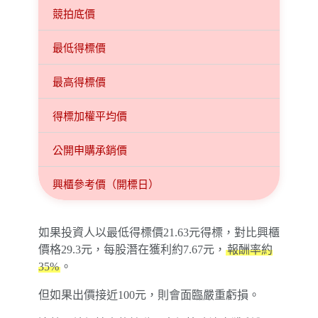
競拍底價
最低得標價
最高得標價
得標加權平均價
公開申購承銷價
興櫃參考價（開標日）
如果投資人以最低得標價21.63元得標，對比興櫃
價格29.3元，每股潛在獲利約7.67元，
報酬率約
35%
。
但如果出價接近100元，則會面臨嚴重虧損。