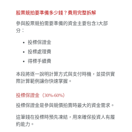
股票競拍要準備多少錢？費用完整拆解
參與股票競拍需要準備的資金主要包含3大部
分：
投標保證金
投標處理費
得標手續費
本段將逐一說明計算方式與支付時機，並提供實
際計算範例讓你快速掌握。
投標保證金（30%-60%）
投標保證金是參與競價拍賣時最大的資金需求。
這筆錢在投標時預先凍結，用來確保投資人有履
約能力。