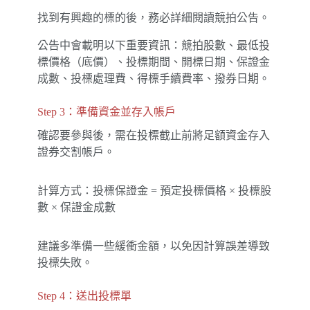
找到有興趣的標的後，務必詳細閱讀競拍公告。
公告中會載明以下重要資訊：競拍股數、最低投
標價格（底價）、投標期間、開標日期、保證金
成數、投標處理費、得標手續費率、撥券日期。
Step 3：準備資金並存入帳戶
確認要參與後，需在投標截止前將足額資金存入
證券交割帳戶。
計算方式：投標保證金 = 預定投標價格 × 投標股
數 × 保證金成數
建議多準備一些緩衝金額，以免因計算誤差導致
投標失敗。
Step 4：送出投標單