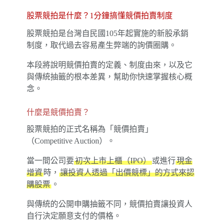
股票競拍是什麼？1分鐘搞懂競價拍賣制度
股票競拍是台灣自民國105年起實施的新股承銷
制度，取代過去容易產生弊端的詢價圈購。
本段將說明競價拍賣的定義、制度由來，以及它
與傳統抽籤的根本差異，幫助你快速掌握核心概
念。
什麼是競價拍賣？
股票競拍的正式名稱為「競價拍賣」
（Competitive Auction）。
當一間公司要
初次上市上櫃（IPO）
或進行
現金
增資
時，
讓投資人透過「出價競標」的方式來認
購股票
。
與傳統的公開申購抽籤不同，競價拍賣讓投資人
自行決定願意支付的價格。