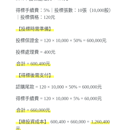
得標手續費：5%｜投標張數：10張（10,000股）
｜投標價格：120元
【投標時需準備】
投標保證金 = 120 × 10,000 × 50% = 600,000元
投標處理費 = 400元
合計 = 600,400元
【得標後需支付】
認購尾款 = 120 × 10,000 × 50% = 600,000元
得標手續費 = 120 × 10,000 × 5% = 60,000元
合計 = 660,000元
【總投資成本】
600,400 + 660,000 =
1,260,400
元