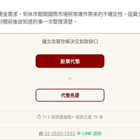
現金需求，到休市期間國際市場照常運作帶來的不確定性，這篇
封關前後該知道的事一次整理清楚。
讓北信幫你解決交割款缺口
股票代墊
or
代墊見證
⏱ T+2 前快速撥款
⭐ 政府立案 75 年
|
☎ 02-2550-1333
💬 LINE 諮詢