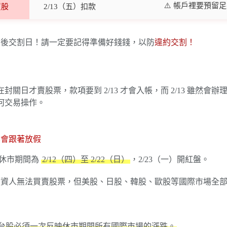
⚠️ 帳戶裡要預留
買股
2/13（五）扣款
春節前最後交割日！請一定要記得準備好錢錢，以防
違約交割！
在封關日才賣股票，款項要到 2/13 才會入帳，而 2/13 雖然會
何交易操作。
不會跟著放假
股休市期間為
2/12（四）至 2/22（日）
，2/23（一）開紅盤。
台股投資人無法買賣股票，但美股、日股、韓股、歐股等國際市場全
台股必須一次反映休市期間所有國際市場的漲跌。