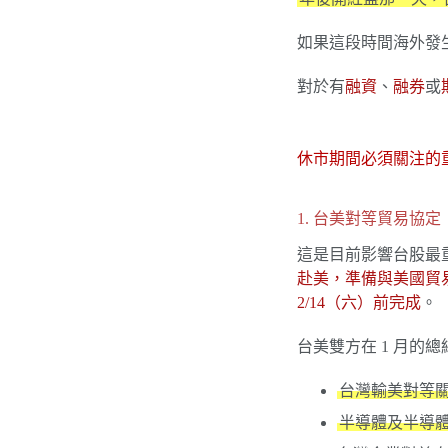
如果這段時間海外發生
對於有
融資
、
融券
或
休市期間必須關注的
1. 台美對等貿易協
這是目前影響台股最
赴美，準備與美國貿
2/14（六）前完成
。
台美雙方在 1 月的
台灣輸美對等關
半導體及半導體