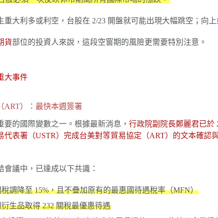
重大利多或利空，台股在 2/23 開盤就可能出現大幅跳空；向
期貨
部位的投資人來說，這段空窗期的風險更需要特別注意。
重大事件
定（ART）：最快本週簽署
重要的國際變數之一。根據最新消息，
行政院副院長鄭麗君已於 2
易代表署（USTR）完成台美對等貿易協定（ART）的文本確認
總結會議中，已達成以下共識：
稅調降至 15%，且不疊加原有的最惠國待遇稅率（MFN）
衍生品取得 232 關稅最優惠待遇