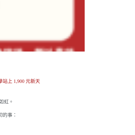
上 1,900 元新天
勢如虹。
切的事：