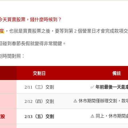
今天買賣股票，錢什麼時候到？
制度
，也就是買賣股票之後，要等到第 2 個營業日才會完成款項
但碰到春節長假就變得非常關鍵。
割時間對照：
交割日
備註
2/11（三）交割
✅
年前最後一天能
⚠️ 休市期間僅辦理交割，
2/12（四）交割
⚠️ 同上，休市期間
賣股
2/13（五）交割